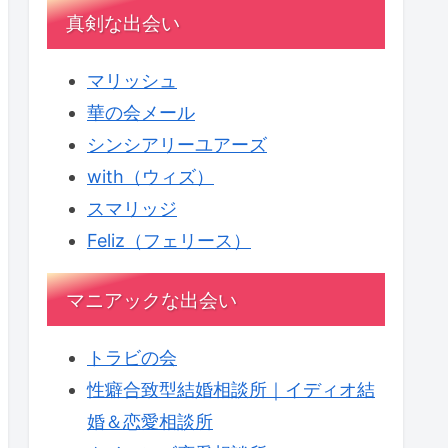
真剣な出会い
マリッシュ
華の会メール
シンシアリーユアーズ
with（ウィズ）
スマリッジ
Feliz（フェリース）
マニアックな出会い
トラビの会
性癖合致型結婚相談所｜イディオ結
婚＆恋愛相談所