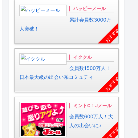
ハッピーメール
累計会員数3000万
人突破！
おすすめ
イククル
会員数1500万人！
日本最大級の出会い系コミュティ
おすすめ
ミントC！Jメール
会員数600万人！大
人の出会いに♪
おすすめ