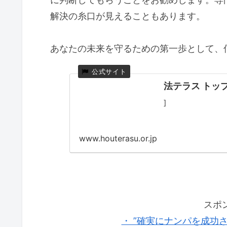
解決の糸口が見えることもあります。
あなたの未来を守るための第一歩として、
法テラス トッ
]
www.houterasu.or.jp
スポ
・ ”確実にナンパを成功