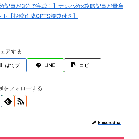
パ術記事が3分で完成！】ナンパ術×攻略記事が量産
ット【投稿作成GPTS特典付き】
ェアする
はてブ
LINE
コピー
udeaiをフォローする
koisurudeai