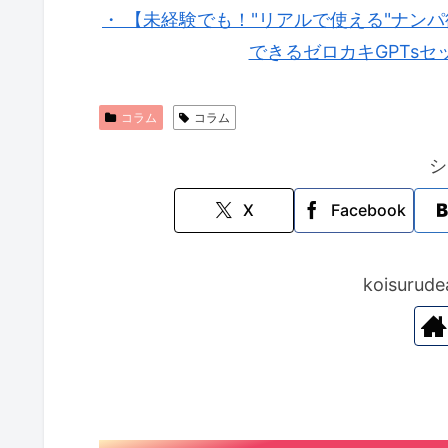
・ 【未経験でも！"リアルで使える"ナン
できるゼロカキGPTsセ
コラム
コラム
シ
X
Facebook
koisur