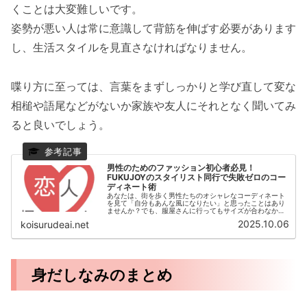
くことは大変難しいです。
姿勢が悪い人は常に意識して背筋を伸ばす必要があります
し、生活スタイルを見直さなければなりません。
喋り方に至っては、言葉をまずしっかりと学び直して変な
相槌や語尾などがないか家族や友人にそれとなく聞いてみ
ると良いでしょう。
男性のためのファッション初心者必見！
FUKUJOYのスタイリスト同行で失敗ゼロのコー
ディネート術
あなたは、街を歩く男性たちのオシャレなコーディネート
を見て「自分もあんな風になりたい」と思ったことはあり
ませんか？でも、服屋さんに行ってもサイズが合わなかっ
たり、色合わせが分からなかったりして、結局何も買えず
2025.10.06
koisurudeai.net
に帰ってきた…そんな経験、僕もよ...
身だしなみのまとめ