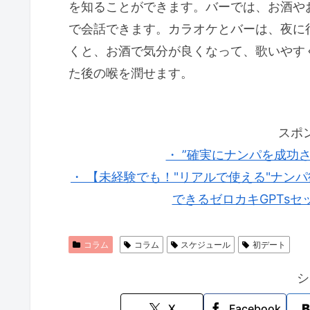
を知ることができます。バーでは、お酒や
で会話できます。カラオケとバーは、夜に
くと、お酒で気分が良くなって、歌いやす
た後の喉を潤せます。
スポ
・ ”確実にナンパを成功
・ 【未経験でも！"リアルで使える"ナン
できるゼロカキGPTsセ
コラム
コラム
スケジュール
初デート
シ
X
Facebook