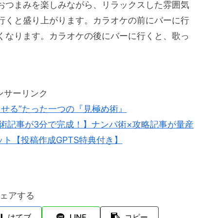
おつまみを楽しみながら、リラックスした雰囲気
行くと盛り上がります。カラオケの前にバーに行
くなります。カラオケの後にバーに行くと、歌っ
ンサーリンク
させる”たった一つの『見極め術』
パ術記事が3分で完成！】ナンパ術×攻略記事が量産
ット【投稿作成GPTS特典付き】
ェアする
はてブ
LINE
コピー