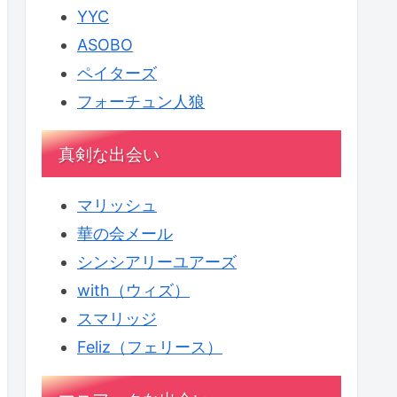
YYC
ASOBO
ペイターズ
フォーチュン人狼
真剣な出会い
マリッシュ
華の会メール
シンシアリーユアーズ
with（ウィズ）
スマリッジ
Feliz（フェリース）